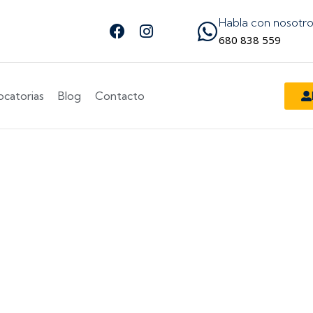
Habla con nosotr
Facebook
Instagram
Síguenos en Facebook
Síguenos en Instagram
680 838 559
catorias
Blog
Contacto