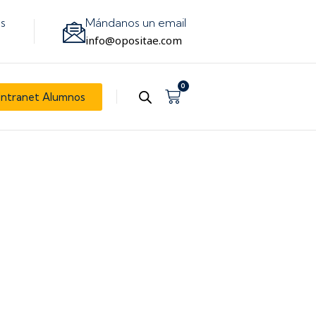
os
Mándanos un email
info@opositae.com
0
Carrito
Intranet Alumnos