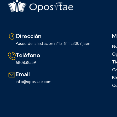
Dirección
M
Paseo de la Estación n.º13, 8º1 23007 Jaén
No
Teléfono
Op
Ti
680838559
Co
Email
Bl
info@opositae.com
Co