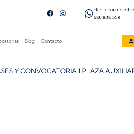
Habla con nosotr
Facebook
Instagram
Síguenos en Facebook
Síguenos en Instagram
680 838 559
catorias
Blog
Contacto
ASES Y CONVOCATORIA 1 PLAZA AUXILIA
.