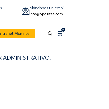
os
Mándanos un email
info@opositae.com
0
Carrito
Intranet Alumnos
R ADMINISTRATIVO,