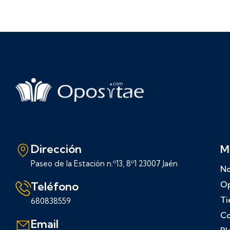
Dirección
M
Paseo de la Estación n.º13, 8º1 23007 Jaén
No
Teléfono
Op
Ti
680838559
Co
Email