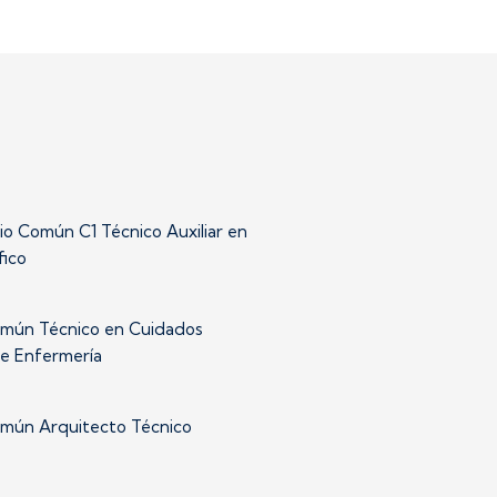
io Común C1 Técnico Auxiliar en
fico
mún Técnico en Cuidados
de Enfermería
mún Arquitecto Técnico