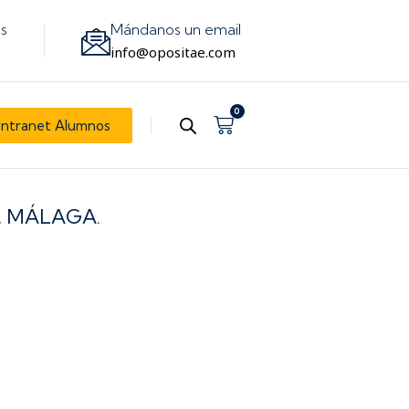
os
Mándanos un email
info@opositae.com
0
Carrito
Intranet Alumnos
, MÁLAGA.