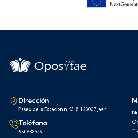
Dirección
M
Paseo de la Estación n.º13, 8º1 23007 Jaén
No
Teléfono
Op
Ti
680838559