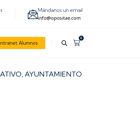
os
Mándanos un email
info@opositae.com
0
Carrito
Intranet Alumnos
TRATIVO, AYUNTAMIENTO