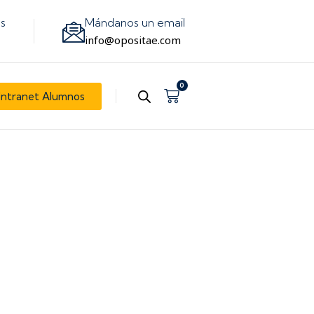
os
Mándanos un email
info@opositae.com
0
Carrito
Intranet Alumnos