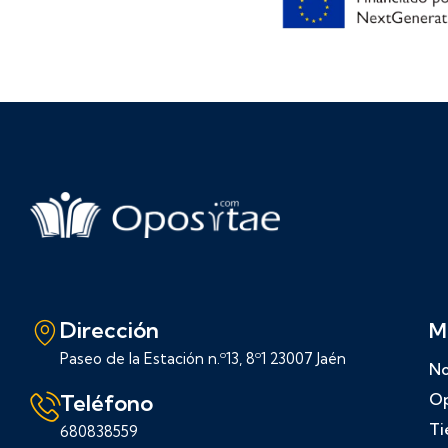
Dirección
M
Paseo de la Estación n.º13, 8º1 23007 Jaén
No
Teléfono
Op
Ti
680838559