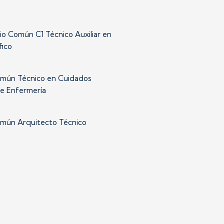
io Común C1 Técnico Auxiliar en
fico
mún Técnico en Cuidados
de Enfermería
mún Arquitecto Técnico