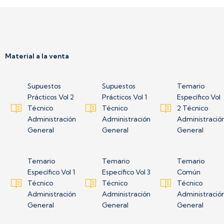
Material a la venta
Supuestos
Supuestos
Temario
Prácticos Vol 2
Prácticos Vol 1
Específico Vol
Técnico
Técnico
2 Técnico
Administración
Administración
Administració
General
General
General
Temario
Temario
Temario
Específico Vol 1
Específico Vol 3
Común
Técnico
Técnico
Técnico
Administración
Administración
Administració
General
General
General